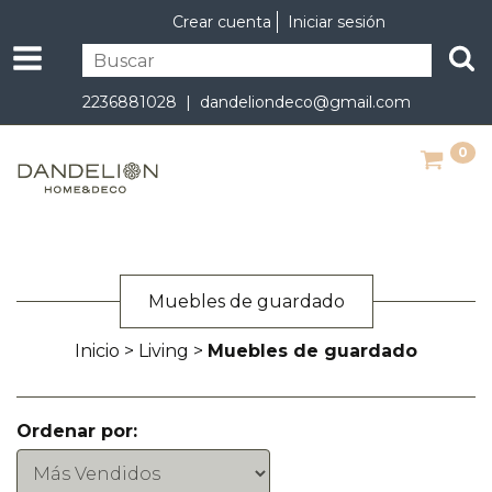
Crear cuenta
Iniciar sesión
2236881028 |
dandeliondeco@gmail.com
0
Muebles de guardado
Inicio
>
Living
>
Muebles de guardado
Ordenar por: